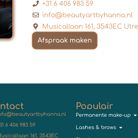
+31 6 406 983 59
info@beautyartbyhanna.nl
Musicallaan 161, 3543EC Utr
Afspraak maken
ntact
Populair
nfo@beautyartbyhanna.nl
Permanente make-up
31 6 406 983 59
Lashes & brows
usicallaan 161, 3543EC