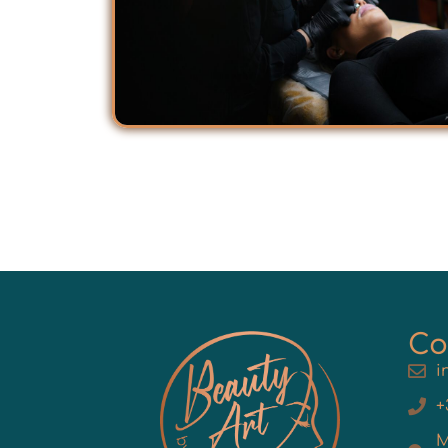
Co
i
+
M